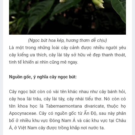
(Ngọc bút hoa kép, hương thơm dễ chịu)
Là một trong những loài cây cảnh được nhiều người yêu
cây kiểng ưa thích, cây lài tây sở hữu vẻ đẹp thanh thoát,
tinh tế khiến ai nhìn cũng mê ngay.
Nguồn gốc, ý nghĩa cây ngọc bút:
Cây ngọc bút còn có vài tên khác nhau như cây bánh hỏi,
cây hoa lài trâu, cây lài tây, cây nhài tiểu thơ. Nó còn có
tên khoa học là Tabernaemontana divaricate, thuộc họ
Apocynaceae. Cây có nguồn gốc từ Ấn Độ, sau này phân
bố ở nhiều khu vực Đông Nam Á và các khu vực tại Châu
Á, ở Việt Nam cây được trồng khắp nơi nước ta.