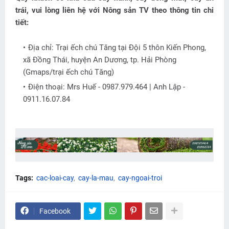
trái, vui lòng liên hệ với Nông sản TV theo thông tin chi
tiết:
Địa chỉ: Trại ếch chú Tăng tại Đội 5 thôn Kiến Phong,
xã Đồng Thái, huyện An Dương, tp. Hải Phòng
(Gmaps/trại ếch chú Tăng)
Điện thoại: Mrs Huế - 0987.979.464 | Anh Lập -
0911.16.07.84
Tags:
cac-loai-cay
cay-la-mau
cay-ngoai-troi
Facebook