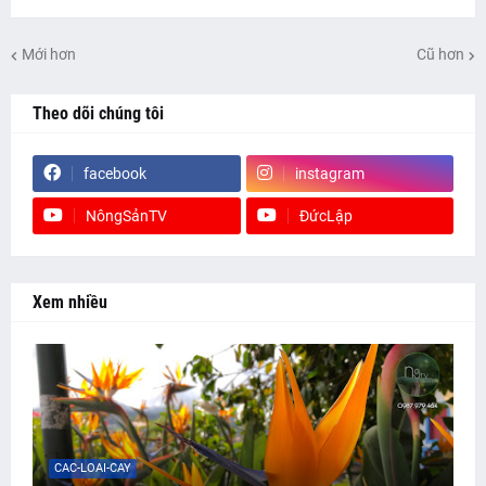
Mới hơn
Cũ hơn
Theo dõi chúng tôi
facebook
instagram
NôngSảnTV
ĐứcLập
Xem nhiều
CAC-LOAI-CAY