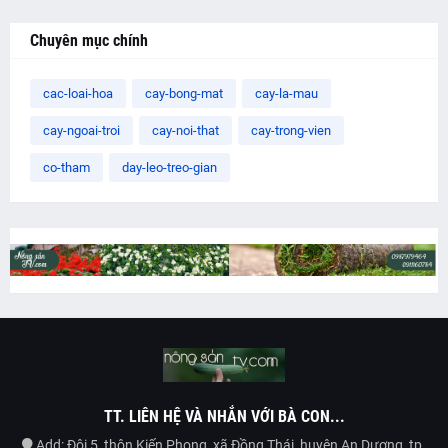
Chuyên mục chính
cac-loai-hoa
cay-bong-mat
cay-la-mau
cay-ngoai-troi
cay-noi-that
cay-trong-vien
co-tham
day-leo-treo-gian
TT. LIÊN HỆ VÀ NHẮN VỚI BÀ CON...
Add: Đội 5, thôn Kiến Phong, xã Đồng Thái, huyện An Dương, tp.