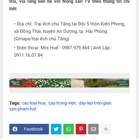
trái, vui lòng liên hệ với Nông sản TV theo thông tin chi
tiết:
Địa chỉ: Trại ếch chú Tăng tại Đội 5 thôn Kiến Phong,
xã Đồng Thái, huyện An Dương, tp. Hải Phòng
(Gmaps/trại ếch chú Tăng)
Điện thoại: Mrs Huế - 0987.979.464 | Anh Lập -
0911.16.07.84
Tags:
cac-loai-hoa
cay-trong-vien
day-leo-treo-gian
san-pham-hot
Facebook