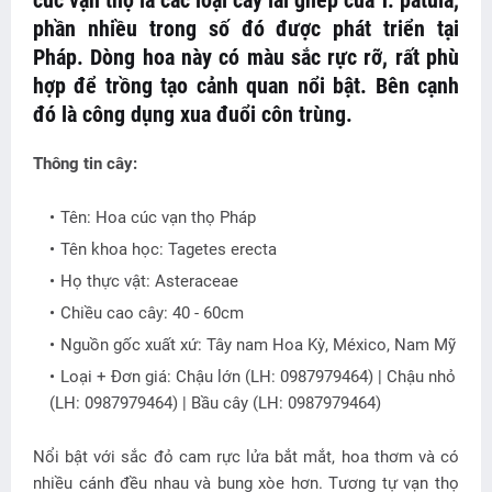
cúc vạn thọ là các loại cây lai ghép của T. patula,
phần nhiều trong số đó được phát triển tại
Pháp. Dòng hoa này có màu sắc rực rỡ, rất phù
hợp để trồng tạo cảnh quan nổi bật. Bên cạnh
đó là công dụng xua đuổi côn trùng.
Thông tin cây:
Tên: Hoa cúc vạn thọ Pháp
Tên khoa học: Tagetes erecta
Họ thực vật: Asteraceae
Chiều cao cây: 40 - 60cm
Nguồn gốc xuất xứ: Tây nam Hoa Kỳ, México, Nam Mỹ
Loại + Đơn giá: Chậu lớn (LH: 0987979464) | Chậu nhỏ
(LH: 0987979464) | Bầu cây (LH: 0987979464)
Nổi bật với sắc đỏ cam rực lửa bắt mắt, hoa thơm và có
nhiều cánh đều nhau và bung xòe hơn. Tương tự vạn thọ