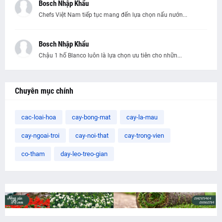
Bosch Nhập Khẩu
Chefs Việt Nam tiếp tục mang đến lựa chọn nấu nướn...
Bosch Nhập Khẩu
Chậu 1 hố Blanco luôn là lựa chọn ưu tiên cho nhữn...
Chuyên mục chính
cac-loai-hoa
cay-bong-mat
cay-la-mau
cay-ngoai-troi
cay-noi-that
cay-trong-vien
co-tham
day-leo-treo-gian