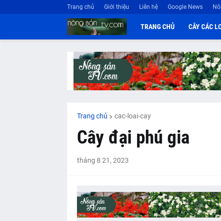
Trang chủ
Giới thiệu
Liên hệ
Google News
Nô
TRANG CHỦ
CÂY CÁC L
Trang chủ
cac-loai-cay
Cây đại phú gia
tháng 8 21, 2023