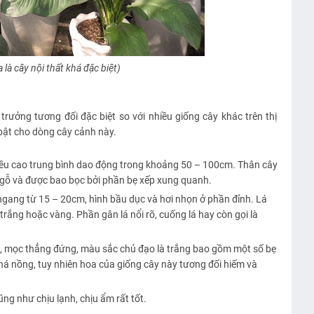
a là cây nội thất khá đặc biệt)
 trưởng tương đối đặc biệt so với nhiều giống cây khác trên thị
 bật cho dòng cây cảnh này.
iều cao trung bình dao động trong khoảng 50 – 100cm. Thân cây
 gỗ và được bao bọc bởi phần bẹ xếp xung quanh.
u ngang từ 15 – 20cm, hình bầu dục và hơi nhọn ở phần đỉnh. Lá
rắng hoặc vàng. Phần gân lá nổi rõ, cuống lá hay còn gọi là
ụ, mọc thẳng đứng, màu sắc chủ đạo là trắng bao gồm một số bẹ
á nồng, tuy nhiên hoa của giống cây này tương đối hiếm và
g như chịu lạnh, chịu ẩm rất tốt.