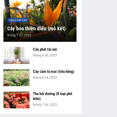
CAC-LOAI-CAY
Cây hoa thiên điểu (mỏ két)
tháng 7 27, 2023
Cây phát tài núi
tháng 8 30, 2023
Cây cẩm tú mai (tiểu hồng)
tháng 8 04, 2023
Thu hải đường (8 loại phổ
biến)
tháng 7 04, 2023