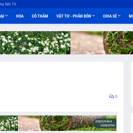
ng Sản TV
OẠI
HOA
CỎ THẢM
VẬT TƯ - PHÂN BÓN
CHIA SẺ
M
0