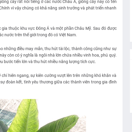
giống cây rất nổi tiếng ở các nước Châu Á, giống cây này có tên
hính vì vậy chúng có khả năng sinh trưởng và phát triển nhanh
ốc gia thuộc khu vực Đông Á và một phần Châu Mỹ. Sau đó được
c nước trên thế giới trong đó có Việt Nam.
cho những điều may mắn, thu hút tài lộc, thành công cũng như sự
 này còn có ý nghĩa là ngôi nhà lớn chứa nhiều vinh hoa, phú quý.
ều bước tiến lớn và thu hút nhiều năng lượng tích cực.
ý chí hiên ngang, sự kiên cường vượt lên trên những khó khăn và
 sự đoàn kết, tình yêu thương giữa các thành viên trong gia đình