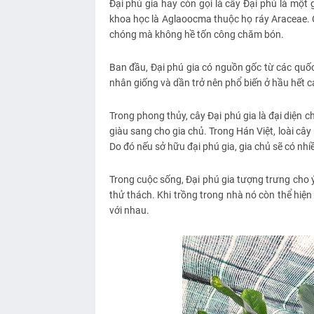
Đại phú gia hay còn gọi là cây Đại phú là một 
khoa học là Aglaoocma thuộc họ ráy Araceae. C
chóng mà không hề tốn công chăm bón.
Ban đầu, Đại phú gia có nguồn gốc từ các qu
nhân giống và dần trở nên phổ biến ở hầu hết cá
Trong phong thủy, cây Đại phú gia là đại diện 
giàu sang cho gia chủ. Trong Hán Việt, loài cây
Do đó nếu sở hữu đại phú gia, gia chủ sẽ có nhi
Trong cuộc sống, Đại phú gia tượng trưng cho 
thử thách. Khi trồng trong nhà nó còn thể hiện
với nhau.