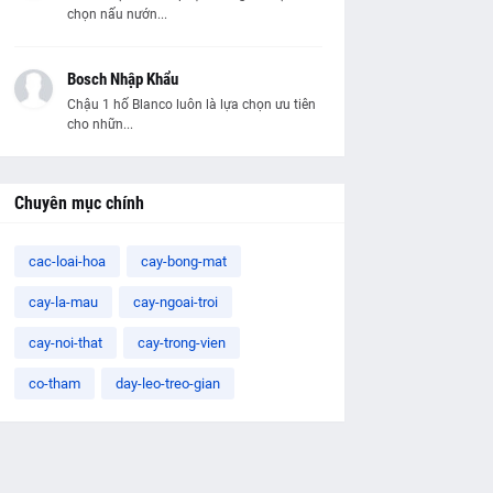
chọn nấu nướn...
Bosch Nhập Khẩu
Chậu 1 hố Blanco luôn là lựa chọn ưu tiên
cho nhữn...
Chuyên mục chính
cac-loai-hoa
cay-bong-mat
cay-la-mau
cay-ngoai-troi
cay-noi-that
cay-trong-vien
co-tham
day-leo-treo-gian