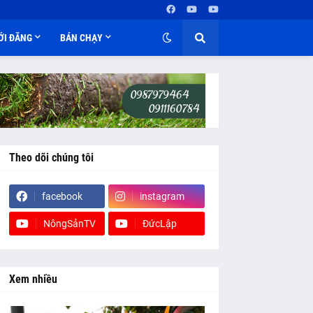
ỚI ĐĂNG
BÁN CHẠY
Theo dõi chúng tôi
facebook
instagram
NôngSảnTV
ĐứcLập
Xem nhiều